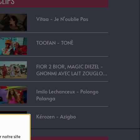
CLIPS
Vitaa - Je N'oublie Pas
TOOFAN - TONÈ
FIOR 2 BIOR, MAGIC DIEZEL -
GNONMI AVEC LAIT ZOUGLOU
REMIX
Imilo Lechanceux - Polongo
Palanga
Kérozen - Azigbo
 notre site