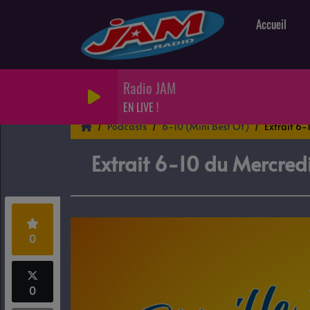
Accueil
Radio JAM
EN LIVE !
Podcasts
6-10 (Mini Best Of)
Extrait 6
Extrait 6-10 du Mercre
0
0