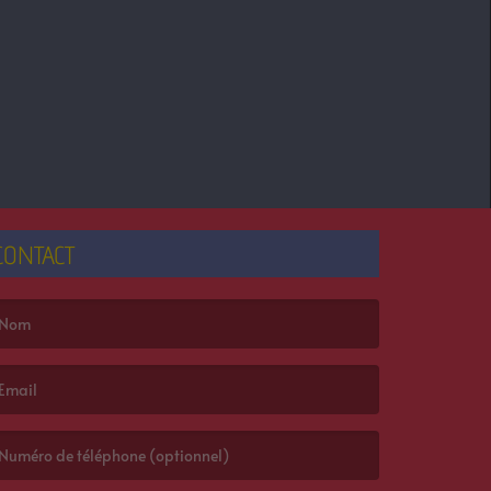
CONTACT
e nom est obligatoire. )
’email est obligatoire. )