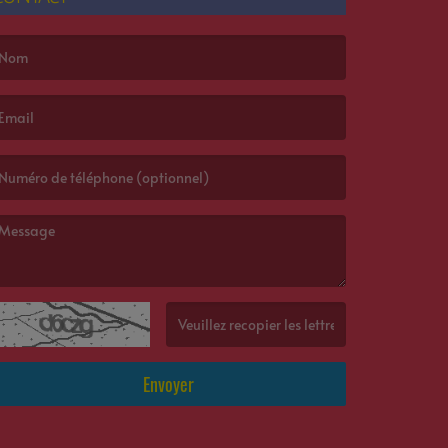
e nom est obligatoire. )
’email est obligatoire. )
e message est obligatoire. )
(Captcha invalide. )
Envoyer