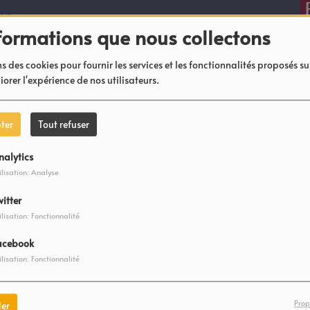
12
formations que nous collectons
s des cookies pour fournir les services et les fonctionnalités proposés sur
iorer l'expérience de nos utilisateurs.
11
ter
Tout refuser
10
nalytics
ilisation: Analyse
witter
ilisation: Fonctionnalité
9
acebook
ilisation: Fonctionnalité
8
Prop
er