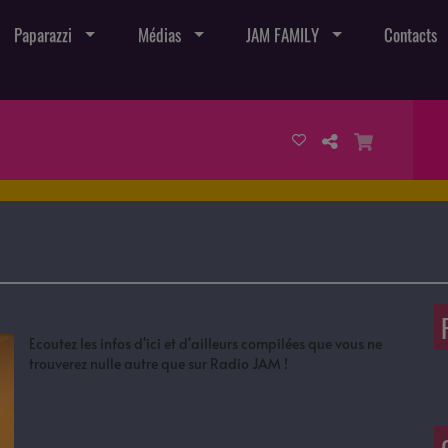
Paparazzi
Médias
JAM FAMILY
Contacts
Ecoutez les infos d'ici et d'ailleurs compilées que vous ne
trouverez nulle autre que sur Radio JAM !