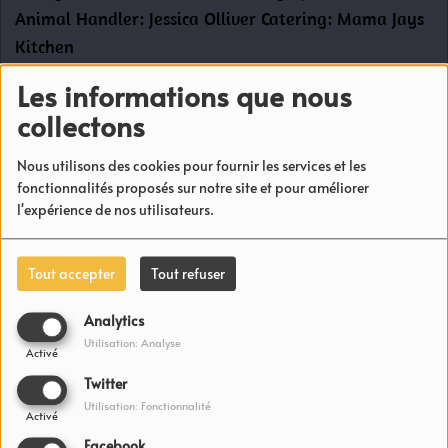
Animal Handler: Jessica Olliver Catering: Mama Jays
Kitchen
Les informations que nous
Commentaires(0)
collectons
Nous utilisons des cookies pour fournir les services et les
fonctionnalités proposés sur notre site et pour améliorer
Connectez-vous pour commenter cet article
l'expérience de nos utilisateurs.
SE CONNECTER
Tout accepter
Tout refuser
Analytics
Utilisation: Analyse
Activé
Twitter
Utilisation: Fonctionnalité
NEWS
Activé
Facebook