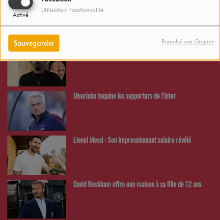
Inoss'B étonné face à ce record
Utilisation: Fonctionnalité
Activé
Propulsé par Orejime
Sauvegarder
Des nouvelles de MHD en prison.
Mourinho taquine les supporters de l’Inter
Lionel Messi : Son impressionnant salaire révélé
David Beckham offre une maison à sa fille de 12 ans