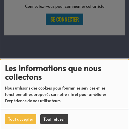
Connectez-vous pour commenter cet article
SE CONNECTER
Les informations que nous
NEWS
collectons
Inoss'B étonné face à ce record
Nous utilisons des cookies pour fournir les services et les
fonctionnalités proposés sur notre site et pour améliorer
l'expérience de nos utilisateurs.
Des nouvelles de MHD en prison.
Tout accepter
Tout refuser