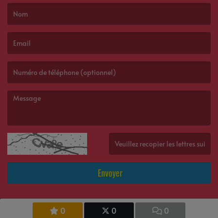
(Le nom est obligatoire. )
(L’email est obligatoire. )
(Le message est obligatoire. )
(Captcha invalide. )
Envoyer
0
0
0
Société Radio JAM (SRJ)
Politique de confidentialité