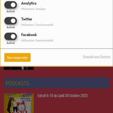
Analytics
Mourinho taquine les supporters de l’Inter
Utilisation: Analyse
Activé
Twitter
Utilisation: Fonctionnalité
Activé
Lionel Messi : Son impressionnant salaire révélé
Facebook
Utilisation: Fonctionnalité
Activé
David Beckham offre une maison à sa fille de 12 ans
Propulsé par Orejime
Sauvegarder
PODCASTS
Extrait 6-10 du Lundi 30 Octobre 2023