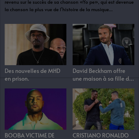
revenu sur le succès de sa chanson «Yo pe», qui est devenue
la chanson la plus vue de l’histoire de la musique...
Des nouvelles de MHD
David Beckham offre
en prison.
une maison à sa fille de
12 ans
BOOBA VICTIME DE
CRISTIANO RONALDO