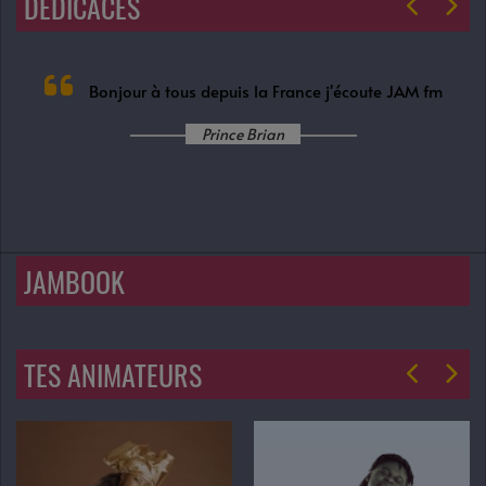
DEDICACES
Bonjour à tous depuis la France j'écoute JAM fm
Prince Brian
JAMBOOK
TES ANIMATEURS