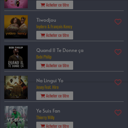
Acheter ce titre
Tiwodjou
Ivydero & François Kency
Acheter ce titre
Quand Il Te Donne ça
Bebi Philip
Acheter ce titre
Na Lingui Yo
Josey Feat. Hiro
Acheter ce titre
Ye Suis Fan
Thierry Willy
Acheter ce titre