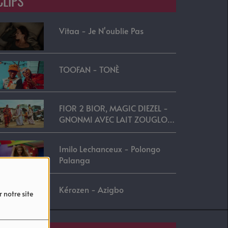
CLIPS
Vitaa - Je N'oublie Pas
TOOFAN - TONÈ
FIOR 2 BIOR, MAGIC DIEZEL -
GNONMI AVEC LAIT ZOUGLOU
REMIX
Imilo Lechanceux - Polongo
Palanga
Kérozen - Azigbo
 notre site