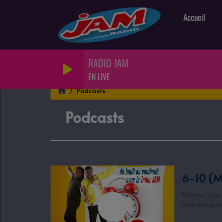
Accueil
RADIO JAM
EN LIVE
Podcasts
Podcasts
6-10 (M
Revivez tous
déjantée ave