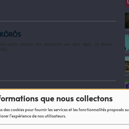
 KÔRÔS
out-petits posent des questions aux plus âgés, ça donne
RÔS.
Agbouuu
formations que nous collectons
anulars de Radio JAM à écouter et télécharger en podcast.
s des cookies pour fournir les services et les fonctionnalités proposés sur
iorer l'expérience de nos utilisateurs.