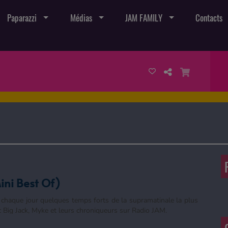
Paparazzi
Médias
JAM FAMILY
Contacts
ini Best Of)
 chaque jour quelques temps forts de la supramatinale la plus
c Big Jack, Myke et leurs chroniqueurs sur Radio JAM.