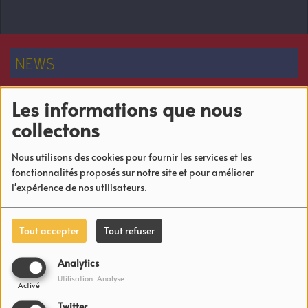
NEWS
Inoss'B étonné face à ce record
Les informations que nous
collectons
Nous utilisons des cookies pour fournir les services et les
Des nouvelles de MHD en prison.
fonctionnalités proposés sur notre site et pour améliorer
l'expérience de nos utilisateurs.
Mourinho taquine les supporters de l’Inter
Tout accepter
Tout refuser
Analytics
Utilisation: Analyse
Lionel Messi : Son impressionnant salaire révélé
Activé
Twitter