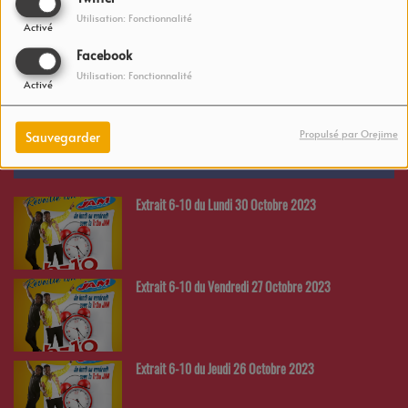
Utilisation: Fonctionnalité
Activé
David Beckham offre une maison à sa fille de 12 ans
Facebook
Utilisation: Fonctionnalité
Activé
Propulsé par Orejime
Sauvegarder
PODCASTS
Extrait 6-10 du Lundi 30 Octobre 2023
Extrait 6-10 du Vendredi 27 Octobre 2023
Extrait 6-10 du Jeudi 26 Octobre 2023