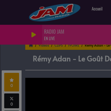
Accueil
RADIO JAM
EN LIVE
Vidéos
CLIPS
IVOIRE
Rémy Adan - Le 
Rémy Adan - Le Goût D
0
0