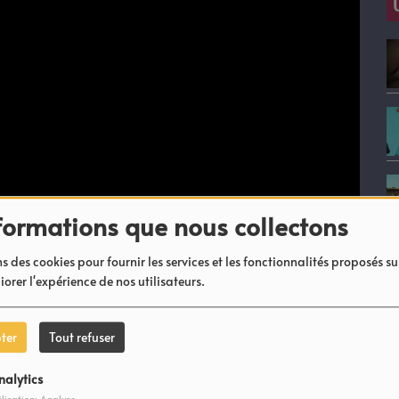
formations que nous collectons
s des cookies pour fournir les services et les fonctionnalités proposés sur
iorer l'expérience de nos utilisateurs.
t De
ter
Tout refuser
nalytics