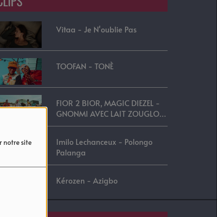
CLIPS
Vitaa - Je N'oublie Pas
TOOFAN - TONÈ
FIOR 2 BIOR, MAGIC DIEZEL -
GNONMI AVEC LAIT ZOUGLOU
REMIX
Imilo Lechanceux - Polongo
 notre site
Palanga
Kérozen - Azigbo