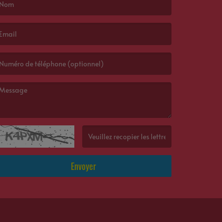
e nom est obligatoire. )
’email est obligatoire. )
e message est obligatoire. )
(Captcha invalide. )
Envoyer